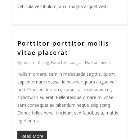
vehicula vestibulum, arcu magna aliquet velit,
Porttitor porttitor mollis
0
vitae placerat
By
admin
Dining
,
Food for thought
No Comments
Nullam ornare, sem in malesuada sagittis, quam
sapien ornare massa, id pulvinar quam augue vel
orci. Praesent leo orci, cursus ac malesuada et,
sollicitudin eu erat. Pellentesque ornare mi vitae
sem consequat ac bibendum neque adipiscing.
Donec tellus nunc, tincidunt sed faucibus a, mattis
eget purus.
Read More